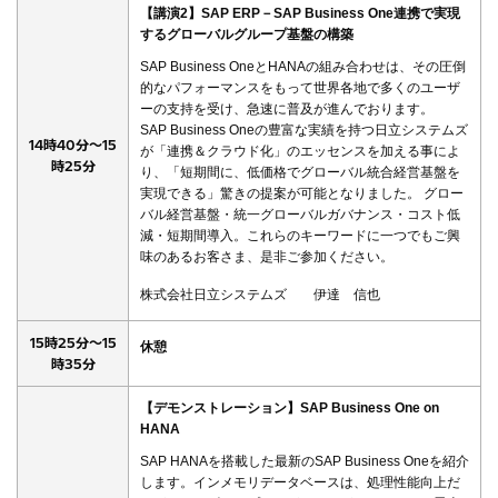
【講演2】SAP ERP－SAP Business One連携で実現
するグローバルグループ基盤の構築
SAP Business OneとHANAの組み合わせは、その圧倒
的なパフォーマンスをもって世界各地で多くのユーザ
ーの支持を受け、急速に普及が進んでおります。
SAP Business Oneの豊富な実績を持つ日立システムズ
14時40分～15
が「連携＆クラウド化」のエッセンスを加える事によ
時25分
り、「短期間に、低価格でグローバル統合経営基盤を
実現できる」驚きの提案が可能となりました。 グロー
バル経営基盤・統一グローバルガバナンス・コスト低
減・短期間導入。これらのキーワードに一つでもご興
味のあるお客さま、是非ご参加ください。
株式会社日立システムズ 伊達 信也
15時25分～15
休憩
時35分
【デモンストレーション】SAP Business One on
HANA
SAP HANAを搭載した最新のSAP Business Oneを紹介
します。インメモリデータベースは、処理性能向上だ