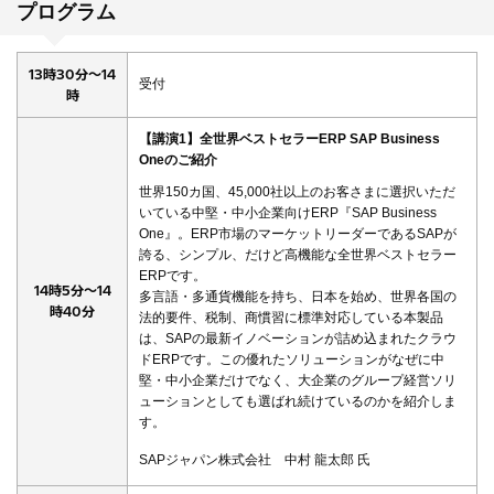
プログラム
13時30分～14
受付
時
【講演1】全世界ベストセラーERP SAP Business
Oneのご紹介
世界150カ国、45,000社以上のお客さまに選択いただ
いている中堅・中小企業向けERP『SAP Business
One』。ERP市場のマーケットリーダーであるSAPが
誇る、シンプル、だけど高機能な全世界ベストセラー
ERPです。
14時5分～14
多言語・多通貨機能を持ち、日本を始め、世界各国の
時40分
法的要件、税制、商慣習に標準対応している本製品
は、SAPの最新イノベーションが詰め込まれたクラウ
ドERPです。この優れたソリューションがなぜに中
堅・中小企業だけでなく、大企業のグループ経営ソリ
ューションとしても選ばれ続けているのかを紹介しま
す。
SAPジャパン株式会社 中村 龍太郎 氏