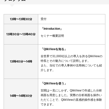
13時～13時30分
受付
「Introduction」
13時30分～13時40分
セミナー概要説明
「QlikViewを知る」
全世界で31,000社以上の導入を誇るQlikViewの
特長とその魅力について説明します。
13時40分～14時
また、当社での導入事例や活用例についても紹
介します。
「QlikViewを使う」
百聞は一見にしかず。QlikViewで作成した分析
画面を用意しました。実際の分析画面を操作い
14時～14時30分
ただくことで、QlikViewの直感的操作感を体験
できます。