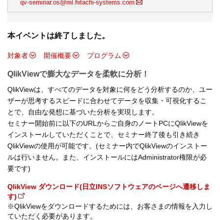
qv-seminar.os@ml.hitachi-systems.com
本イベントは終了しました。
対象者
開催概要
プログラム
QlikViewで膨大なデータを柔軟に分析！
QlikViewは、すべてのデータを対象に何をどう分析するのか、ユー
ザーが思考するスピードに合わせてデータを収集・可視化するこ
とで、自由な発想に基づいた分析を実現します。
セミナー開始前に以下のURLからご自身のノートPCにQlikViewを
インストールしていただくことで、セミナー終了後も引き続き
QlikViewの使用が可能です。(セミナー内でQlikViewのインストー
ルは行いません。また、インストールにはAdministrator権限が必
要です)
QlikView ダウンロード(日立INSソフトウェアのページへ遷移しま
す)
※QlikViewをダウンロードするためには、お客さまの情報を入力し
ていただく必要があります。