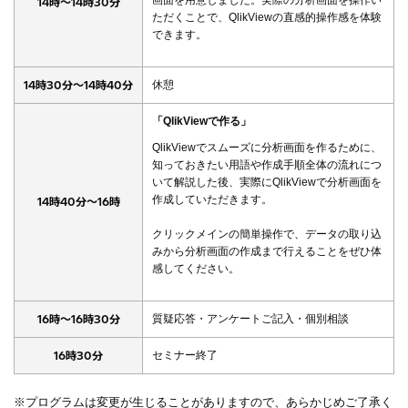
画面を用意しました。実際の分析画面を操作い
14時～14時30分
ただくことで、QlikViewの直感的操作感を体験
できます。
14時30分～14時40分
休憩
「QlikViewで作る」
QlikViewでスムーズに分析画面を作るために、
知っておきたい用語や作成手順全体の流れにつ
いて解説した後、実際にQlikViewで分析画面を
作成していただきます。
14時40分～16時
クリックメインの簡単操作で、データの取り込
みから分析画面の作成まで行えることをぜひ体
感してください。
16時～16時30分
質疑応答・アンケートご記入・個別相談
16時30分
セミナー終了
※プログラムは変更が生じることがありますので、あらかじめご了承く