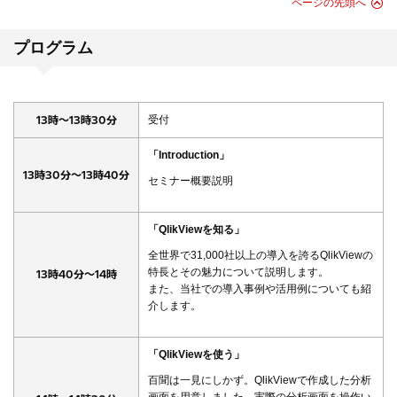
ページの先頭へ
プログラム
13時～13時30分
受付
「Introduction」
13時30分～13時40分
セミナー概要説明
「QlikViewを知る」
全世界で31,000社以上の導入を誇るQlikViewの
特長とその魅力について説明します。
13時40分～14時
また、当社での導入事例や活用例についても紹
介します。
「QlikViewを使う」
百聞は一見にしかず。QlikViewで作成した分析