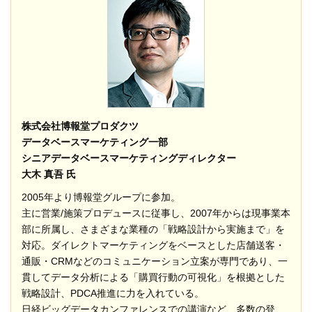
株式会社博報堂プロダクツ
データベースマーケティング一部
シニアデータベースマーケティングディレクター
大木 真吾 氏
2005年より博報堂グループに参加。
主に営業/施策プロデュースに従事し、2007年からは現事業本
部に所属し、さまざまな業種の「戦略設計から実施まで」を
対応。ダイレクトマーケティングをベースとした店舗送客・
通販・CRMなどのコミュニケーション立案が専門であり、一
貫してデータ分析による「購買行動の可視化」を根拠とした
戦略設計、PDCA推進に力を入れている。
日経ビッグデータカンファレンスでの講演など、多数の登