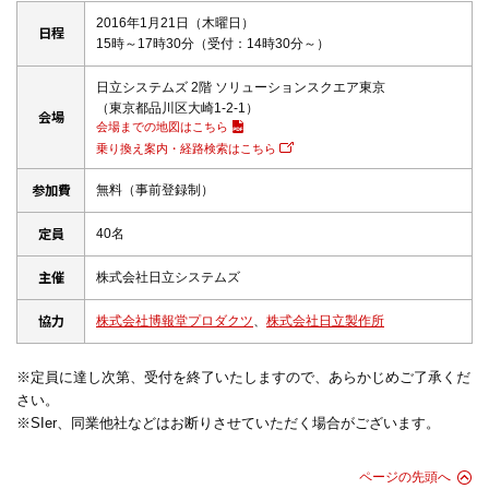
2016年1月21日（木曜日）
日程
15時～17時30分（受付：14時30分～）
日立システムズ 2階 ソリューションスクエア東京
（東京都品川区大崎1-2-1）
会場
会場までの地図はこちら
乗り換え案内・経路検索はこちら
参加費
無料（事前登録制）
定員
40名
主催
株式会社日立システムズ
協力
株式会社博報堂プロダクツ
、
株式会社日立製作所
※定員に達し次第、受付を終了いたしますので、あらかじめご了承くだ
さい。
※SIer、同業他社などはお断りさせていただく場合がございます。
ページの先頭へ