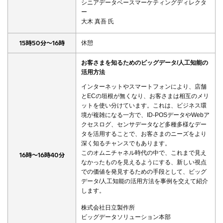
シニアデータベースマーケティングディレクタ
ー
大木 真吾 氏
15時50分～16時
休憩
お客さまを知るためのビッグデータ/人工知能の
活用方法
インターネットやスマートフォンにより、店舗
とECの垣根が無くなり、お客さまは相互のメリ
ットを使い分けています。これは、ビジネス環
境が複雑になる一方で、ID-POSデータやWebア
クセスログ、センサデータなど多種多様なデー
タを活用することで、お客さまのニーズをより
深く知るチャンスでもあります。
このオムニチャネル時代の中で、これまで見え
16時～16時40分
なかったものを見えるようにする、新しい視点
での価値を発見するための手段として、ビッグ
データ/人工知能の活用方法を事例を交えて紹介
します。
株式会社日立製作所
ビッグデータソリューション本部