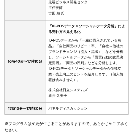
先端ビジネス開発センタ
主任技師
吉田 順 氏
「ID-POSデータ × ソーシャルデータ分析」によ
る売れ方の見える化
ID-POSデータから「一緒に購入されている商
品」「自社商品のリピート率」「自社⇔他社の
ブランドチェンジ（流入・流出）」などを分析
し、ソーシャルデータから「購買行動の意思決
16時40分～17時10分
定要因」「商品の評判」などを分析します。
ID-POSデータとソーシャルデータから仮説立
案・売上向上のヒントを紹介します。（個人情
報は含みません）。
株式会社日立システムズ
新井 久美子
17時10分～17時30分
パネルディスカッション
※プログラムは変更が生じることがありますので、あらかじめご了承く
ださい。