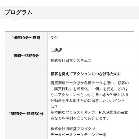
プログラム
14時30分～15時
受付
ご挨拶
15時～15時5分
株式会社日立システムズ
顧客を捉えてアクションにつなげるために
購買関連データほか各種データを用い、顧客の
「購買行動」を可視化。「個」を捉え、どのよ
うにアクションへとつなげるべきか? 売上げ増
分効果を生み出すために留意したいポイント
は？
基本的なプロセスと考え方、PDCA推進の留意
15時5分～15時50分
点などを事例を交えて紹介します。
株式会社博報堂プロダクツ
データベースマーケティング一部