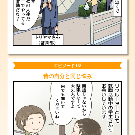
02
エピソード
昔の自分と
同じ悩み