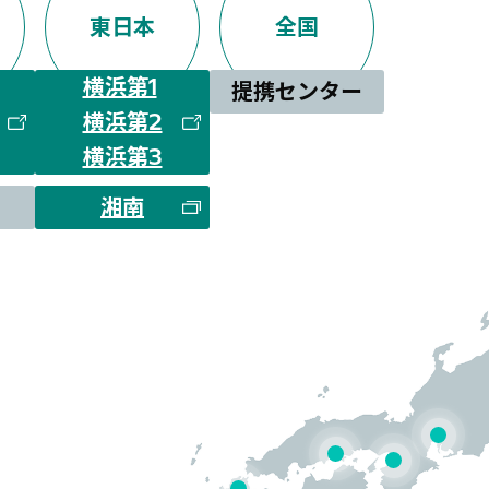
東日本
全国
横浜第1
提携センター
横浜第2
横浜第3
湘南