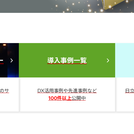
ー
導入事例一覧
のサ
DX活用事例や先進事例など
日
100件以上
公開中