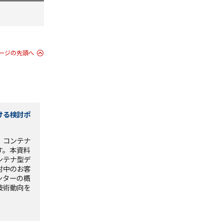
ージの先頭へ
ける検討ポ
、コンテナ
す。本資料
ンテナ型デ
討中のお客
ンターの概
技術動向を