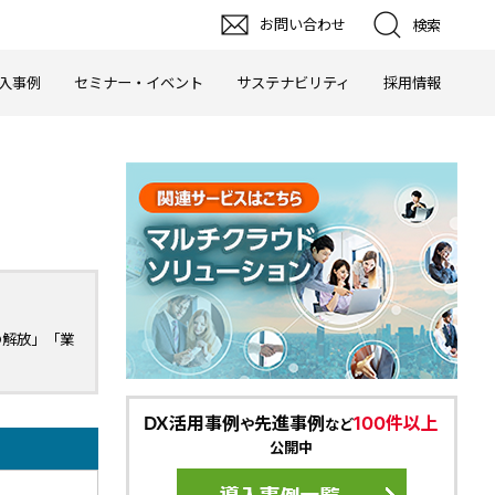
お問い合わせ
検索
入事例
セミナー・イベント
サステナビリティ
採用情報
の解放」「業
DX活用事例
先進事例
100件以上
や
など
公開中