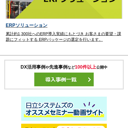
ERPソリューション
累計約1,300社へのERP導入実績にもとづき お客さまの要望・課
題にフィットする ERPパッケージの選定を行います。
DX活用事例
先進事例
100件以上
や
など
公開中