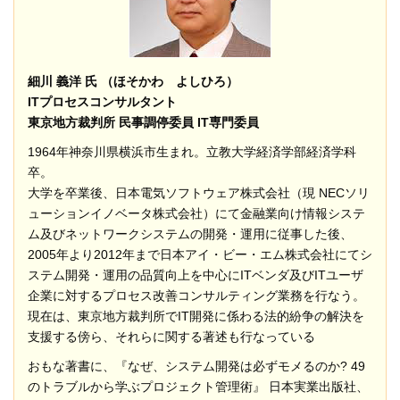
細川 義洋 氏 （ほそかわ よしひろ）
ITプロセスコンサルタント
東京地方裁判所 民事調停委員 IT専門委員
1964年神奈川県横浜市生まれ。立教大学経済学部経済学科
卒。
大学を卒業後、日本電気ソフトウェア株式会社（現 NECソリ
ューションイノベータ株式会社）にて金融業向け情報システ
ム及びネットワークシステムの開発・運用に従事した後、
2005年より2012年まで日本アイ・ビー・エム株式会社にてシ
ステム開発・運用の品質向上を中心にITベンダ及びITユーザ
企業に対するプロセス改善コンサルティング業務を行なう。
現在は、東京地方裁判所でIT開発に係わる法的紛争の解決を
支援する傍ら、それらに関する著述も行なっている
おもな著書に、『なぜ、システム開発は必ずモメるのか? 49
のトラブルから学ぶプロジェクト管理術』 日本実業出版社、