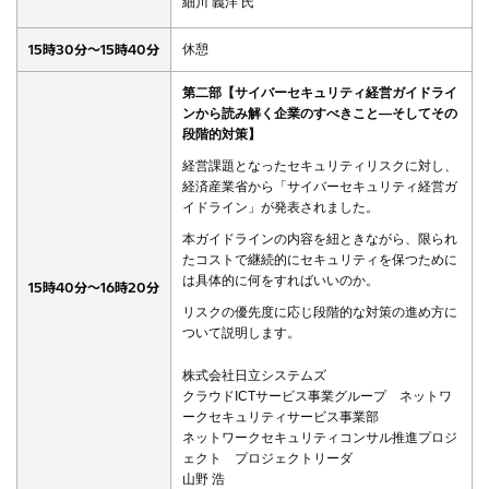
細川 義洋 氏
15時30分～15時40分
休憩
第二部【サイバーセキュリティ経営ガイドライ
ンから読み解く企業のすべきこと―そしてその
段階的対策】
経営課題となったセキュリティリスクに対し、
経済産業省から「サイバーセキュリティ経営ガ
イドライン」が発表されました。
本ガイドラインの内容を紐ときながら、限られ
たコストで継続的にセキュリティを保つために
は具体的に何をすればいいのか。
15時40分～16時20分
リスクの優先度に応じ段階的な対策の進め方に
ついて説明します。
株式会社日立システムズ
クラウドICTサービス事業グループ ネットワ
ークセキュリティサービス事業部
ネットワークセキュリティコンサル推進プロジ
ェクト プロジェクトリーダ
山野 浩