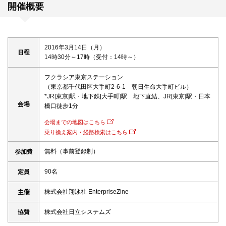
開催概要
2016年3月14日（月）
日程
14時30分～17時（受付：14時～）
フクラシア東京ステーション
（東京都千代田区大手町2-6-1 朝日生命大手町ビル）
*JR[東京]駅・地下鉄[大手町]駅 地下直結、JR[東京]駅・日本
会場
橋口徒歩1分
会場までの地図はこちら
乗り換え案内・経路検索はこちら
参加費
無料（事前登録制）
定員
90名
主催
株式会社翔泳社 EnterpriseZine
協賛
株式会社日立システムズ