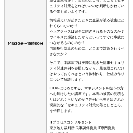
重な企業も多く、実際のところ、どこまでセキ
ュリティ対策をとればいいのか判断しかねてい
る企業も多いようです。
情報漏えいが起きたときに企業が被る被害はど
れくらいなのか？
不正アクセスは完全に防ぎきれるものなのか？
ウイルスに感染したからといってすぐに事故に
つながるものなのか？
14時30分～15時30分
内部犯行防止のために、どこまで対策を行うべ
きなのか？
そこで、本講演では実際に起きた情報セキュリ
ティ関連判例を参照しながら、最低限これだけ
はやっておくべきという体制作り、仕組み作り
について解説します。
CIOをはじめとする、マネジメントを担うの方
へお届けしたい講座です。本当の被害の見積も
りはどれくらいなのか？判例から導き出された
現実的な「セキュリティ対策の落としどころ」
を伝授します。
ITプロセスコンサルタント
東京地方裁判所 民事調停委員 IT専門委員