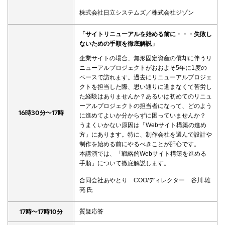
株式会社日立システムズ／株式会社ジゾン
「サイトリニューアルを始める前に・・・失敗し
ないための手順を徹底解説」
企業サイトの場合、無形固定資産の償却に伴うリ
ニューアルプロジェクトがおおよそ5年に1度の
ペースで訪れます。過去にリニューアルプロジェ
クトを担当した際、思い通りに進まなくて苦労し
た経験はありませんか？あるいは初めてのリニュ
ーアルプロジェクトの担当者になって、どのよう
16時30分～17時
に進めてよいか分からずに困っていませんか？
うまくいかない原因は「Webサイト構築の進め
方」にあります。特に、制作会社を選んで設計や
制作を始める前にやるべきことが肝心です。
本講演では、「戦略的Webサイト構築を進める
手順」について徹底解説します。
合同会社あやとり COO/ディレクター 谷川 雄
亮 氏
17時～17時10分
質疑応答