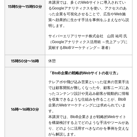
本講演では、多くのWebサイトに導入されてい
15時5分～15時50分
るGoogleアナリティクスを使い、アクセスのあ
った企業を可視化させることで、広告やWeb施
策へ効果的に生かす手法を事例をふまえながら説
明します。
サイバーエリアリサーチ株式会社 山田 祐司 氏
（Googleアナリティクス活用術 ～売上アップに
貢献するBtoBマーケティング～ 著者）
15時50分～16時
休憩
「BtoB企業の戦略的Webサイトの在り方」
テレアポや飛び込み営業といった従来の営業手法
では顧客開拓が難しくなった今、顧客ニーズにあ
ったコンテンツ設計や見込み顧客が能動的に情報
を収集できるような仕組みを作ることが、BtoB
企業のWebマーケティングには求められていま
16時～16時30分
す。
本講演では、BtoB企業さまが戦略的Webサイト
を構築検討する上でどのような手法やツールがあ
り、どのように活用すべきなのかを事例を交えな
がら解説します。