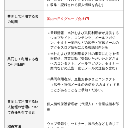
に収集・記録される個人情報を含む）
共同して利用する者
国内の日立グループ会社
の範囲
登録情報、当社および共同利用者が提供する
ウェブサイト、コンテンツ、メールマガジ
ン、セミナー案内などの広告・宣伝メールの
アクセスログ情報による視聴傾向分析
当社および共同利用者各社の事業における情
報提供、営業活動（登録いただいたお客さま
共同して利用する者
へのコンタクト、メールマガジン、セミナー
の利用目的
案内などの広告・宣伝メールの送信を含む）
※共同利用者が、直接お客さまとコンタクト
（広告・宣伝メールの送信を 含みます）する
ことがあることをご承知ください。
共同して利用する個
個人情報保護管理者（代理人）：営業統括本部
人情報の管理につい
長
て責任を有する者
ウェブ登録や、セミナー、展示会などを通じて
取得方法