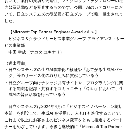
おいて、案件の実績や先進性、マイクロソフトテクノロジーの社
内普及活動などを審査するものです。今回、AIのカテゴリーにお
いて、日立システムズの従業員が日立グループで唯一選出されま
した。
【Microsoft Top Partner Engineer Award＜AI＞】
ビジネス＆クラウドサービス事業グループ アライアンス・サー
ビス事業部
中田 幸成（ナカタ ユキナリ）
（選出理由）
日立システムズの生成AI事業化の検証や「おてがる生成AIパッ
ク」等のサービス化の取り組みに貢献している点
日立グループ向けナレッジ共有サイトや、プログラミングに関
する知識を記録・共有するコミュニティ「Qiita」において、生
成AIの普及活動を行っている点
日立システムズは2024年4月に「ビジネスイノベーション統括
本部」を創設して、生成AI を活用し、人もITも進化することで、
これまで以上にお客さまのビジネス変革をともに推進するパート
ナーをめざしています。今後も継続的に「Microsoft Top Partner