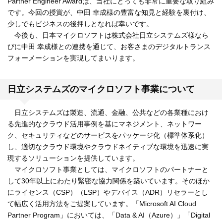
Partner Engineer Awardは、当社にとっても非常に重要な取り組み
です。今回の授賞が、中田 幸成様の豊富な知見と経験を裏付け、
少しでもビジネスの後押しとなれば幸いです。
今後も、日本マイクロソフトは株式会社日立システムズ様なら
びに中田 幸成様との連携を通じて、お客さまのデジタルトランス
フォーメーションを実現してまいります。
日立システムズのマイクロソフト事業について
日立システムズは製造、流通、金融、公共などの各業種におけ
る先進的なクラウド活用事例を基にマネジメント、ネットワー
ク、セキュリティなどのサービスをパッケージ化（標準体系化）
し、適切なクラウド環境やクラウドネイティブな環境を迅速に実
現するソリューションを提供しています。
マイクロソフト事業としては、マイクロソフトのパートナーと
して30年以上にわたり緊密な協力関係を築いています。そのほか
にライセンス（CSP）（LSP）やデバイス（ADR）リセラーとし
て幅広く活用方法をご提案しています。「Microsoft AI Cloud
Partner Program」においては、「Data & AI（Azure）」「Digital