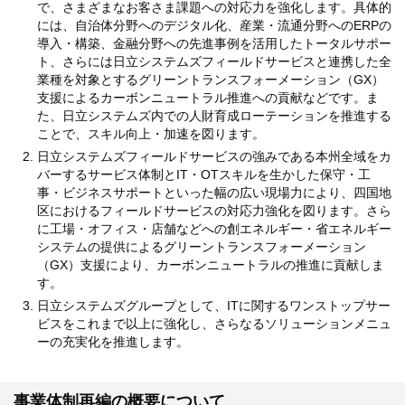
で、さまざまなお客さま課題への対応力を強化します。具体的
には、自治体分野へのデジタル化、産業・流通分野へのERPの
導入・構築、金融分野への先進事例を活用したトータルサポー
ト、さらには日立システムズフィールドサービスと連携した全
業種を対象とするグリーントランスフォーメーション（GX）
支援によるカーボンニュートラル推進への貢献などです。ま
た、日立システムズ内での人財育成ローテーションを推進する
ことで、スキル向上・加速を図ります。
日立システムズフィールドサービスの強みである本州全域をカ
バーするサービス体制とIT・OTスキルを生かした保守・工
事・ビジネスサポートといった幅の広い現場力により、四国地
区におけるフィールドサービスの対応力強化を図ります。さら
に工場・オフィス・店舗などへの創エネルギー・省エネルギー
システムの提供によるグリーントランスフォーメーション
（GX）支援により、カーボンニュートラルの推進に貢献しま
す。
日立システムズグループとして、ITに関するワンストップサー
ビスをこれまで以上に強化し、さらなるソリューションメニュ
ーの充実化を推進します。
事業体制再編の概要について