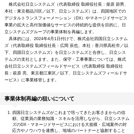
株式会社日立システムズ（代表取締役 取締役社長：柴原 節男、
本社：東京都品川区／以下、日立システムズ）は、四国地区での
デジタルトランスフォーメーション（DX）やマネージドサービス
事業の拡大と高付加価値なサービスの持続的な提供を目的に、日
立システムズグループの事業体制を再編します。
具体的には、2024年4月1日付けで、株式会社四国日立システム
ズ（代表取締役 取締役社長：広岡 辰也、本社：香川県高松市／以
下、四国日立システムズ）を日立システムズと合併し、日立シス
テムズの支社とします。また、保守・工事事業については、株式
会社日立システムズフィールドサービス（代表取締役 取締役社
長：萩原 亮、東京都江東区／以下、日立システムズフィールドサ
ービス）に事業移管します。
事業体制再編の狙いについて
四国日立システムズがこれまで培ってきたお客さまからの信
頼、従業員の業務知識・スキルを活用しながら、日立システム
ズのDX・マネージドサービスにおける大規模・広域案件の対
応力やノウハウを連携し、地域のパートナーと協創すること