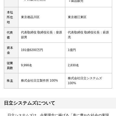
製品販売
本社
所在
東京都品川区
東京都江東区
地
代表
代表取締役 取締役社長：柴原
代表取締役 取締役社長：萩原
者
節男
亮
資本
191億6200万円
1億円
金
従業
9,998名
2,830名
員数
株式会社日立システムズ
株主
株式会社日立製作所 100%
100%
日立システムズについて
日立システムズは、企業理念に掲げる「真に豊かな社会の実現