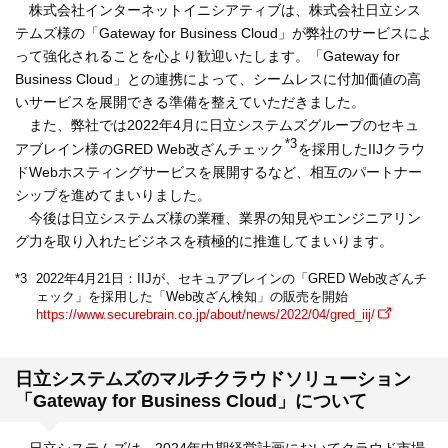
株式会社インターネットイニシアティブは、株式会社日立シス
テムズ様の「Gateway for Business Cloud」が弊社のサービスによ
って強化されることを心より歓迎いたします。「Gateway for
Business Cloud」との連携によって、シームレスに付加価値の高
いサービスを展開できる準備を整えていただきました。
また、弊社では2022年4月に日立システムズグループのセキュ
*3
アブレイン様のGRED Web改ざんチェック
を採用したIIJクラウ
ドWebホスティングサービスを展開するなど、相互のパートナー
シップを進めてまいりました。
今後は日立システムズ様の業種、業界の知見やエンジニアリン
グ力を取り入れたビジネスを積極的に推進してまいります。
2022年4月21日：IIJが、セキュアブレインの「GRED Web改ざんチ
*3
ェック」を採用した「Web改ざん検知」の販売を開始
https://www.securebrain.co.jp/about/news/2022/04/gred_iij/
日立システムズのマルチクラウドソリューション
「Gateway for Business Cloud」について
日立システムズは、2024年中期経営計画においてクラウド市場