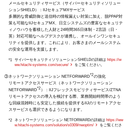
メールセキュリティサービス（サイバーセキュリティソリュー
ションSHIELD）：IIJセキュアMXサービス
多層的な脅威防御と送信時の情報漏えい対策に加え、脱PPAP対
策も可能なIIJセキュアMX、日立システムズの豊富なセキュリテ
ィノウハウを蓄積した人財と24時間365日体制・2言語（日・
英）対応可能なヘルプデスクが連携し、オールインワンセキュ
リティを提供します。これにより、お客さまのメールシステム
の安全な運用を支援します。
サイバーセキュリティソリューションSHIELDの詳細は
https://w
*1
ww.hitachi-systems.com/secure/
をご覧ください。
*2
③ネットワークソリューション NETFORWARD
の強化
リモートアクセスサービス（ネットワークソリューション
*2
NETFORWARD
）：IIJフレックスモビリティサービス/ZTNA
リモートアクセスの導入を検討する際、業務開始時間帯のよう
な回線混雑時にも安定した接続を提供するIIJのリモートアクセ
スサービスも選択できるようになります。
ネットワークソリューション NETFORWARDの詳細は
https://ww
*2
w.hitachi-systems.com/solution/s0309/nwoptim/
をご覧くださ