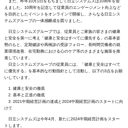
また、昨年10月1日をもちまして日立システムズは10周年を迎
えました。10周年を記念して従業員のエンゲージメント向上など
を目的としたイベントをオンラインで開催し、さらなる日立シス
テムズグループの一体感醸成を図りました。
日立システムズグループでは、従業員とご家族の皆さまの健康
と安全を第一に考え「健康と安全はすべてに優先する」の基本姿
勢のもと、定期健診や再検診の受診フォロー、長時間労働者の就
業環境改善、在宅勤務における心のケア等のさまざまな施策を推
進しています。
日立システムズグループの従業員には、「健康と安全はすべて
に優先する」を基本的な行動指針として活動し、以下の3点をお願
いしています。
1. 健康と安全の徹底
2. 基本と正道の徹底
3. 2021中期経営計画の達成と2024中期経営計画のスタートに向
けて
日立システムズは今年4月、新たに2024中期経営計画をスター
トします。