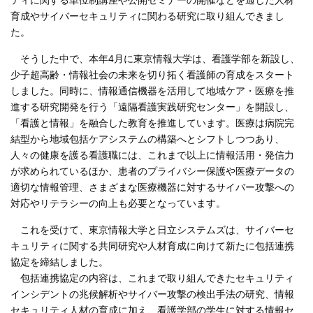
育成やサイバーセキュリティに関わる研究に取り組んできまし
た。
そうした中で、本年4月に東京情報大学は、看護学部を新設し、
少子超高齢・情報社会の未来を切り拓く看護師の育成をスタート
しました。同時に、情報通信機器を活用して地域ケア・医療を推
進する研究開発を行う「遠隔看護実践研究センター」を開設し、
「看護と情報」を融合した教育を推進しています。医療は病院完
結型から地域包括ケアシステムの構築へとシフトしつつあり、
人々の健康を護る看護職には、これまで以上に情報活用・発信力
が求められているほか、患者のプライバシー保護や医療データの
適切な情報管理、さまざまな医療機器に対するサイバー攻撃への
対応やリテラシーの向上も必要となっています。
これを受けて、東京情報大学と日立システムズは、サイバーセ
キュリティに関する共同研究や人材育成に向けて新たに包括連携
協定を締結しました。
包括連携協定の内容は、これまで取り組んできたセキュリティ
インシデントの兆候解析やサイバー攻撃の検出手法の研究、情報
セキュリティ人材の育成に加え、看護学部の学生に対する情報セ