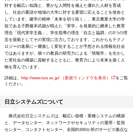
対する幅広い知識と、豊かな人間性を備えた優れた人材を育成
し、社会の要請や地域の大学に対する要望に応えることを使命と
しています。建学の精神「未来を切り拓く」、東京農業大学の学
祖である子爵榎本武揚が唱えた「実学」を発展的に継承した教育
理念「現代実学主義」、学生指導の理念「自立と協調」の3つの理
念を規範としてその実現に注力しております。これからもテクノ
ロジーの進展に一層激しく変化することが予想される情報化社会
ではありますが、個々の教員の研究力による「情報学」を生かし
た実社会の構築に貢献するとともに、教育力により未来を築く人
物を育んでいます。
詳細は、
http://www.tuis.ac.jp/ （新規ウィンドウを表示）
をご覧
ください。
日立システムズについて
株式会社日立システムズは、幅広い規模・業種システムの構築
と、データセンター、ネットワークやセキュリティの運用・監視
センター、コンタクトセンター、全国約300か所のサービス拠点な