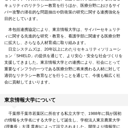
キュリティのリテラシー教育を行うほか、医療分野におけるサイ
バー攻撃の潜在的な問題抽出や防衛策の研究に関する連携強化を
目的としています。
本包括連携協定により、東京情報大学は、サイバーセキュリテ
ィに関する先進的な研究・教育を、看護学部に関連する医療分野
に拡大し、さらなる人材育成に取り組みます。
日立システムズは、20年以上にわたりセキュリティソリューシ
ョン「SHIELD」の提供を通じて、より安心・安全な社会づくりを
支援してきました。東京情報大学との連携により、社会にとって
重要なインフラの一つである医療分野に将来携わる人材に対して
適切なリテラシー教育などを行うことを通じて、今後も幅広く社
会に貢献してまいります。
東京情報大学について
千葉県千葉市若葉区に所在する私立大学で、1988年に我が国初
の情報を大学名にする大学として誕生し、学校法人東京農業大学
(理事長：大澤 貫寿)によって設立されました。開学より情報学に