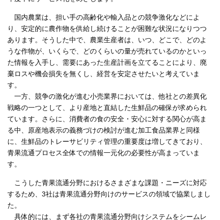
国内農業は、担い手の高齢化や輸入品との競争激化などによ
り、安定的に農作物を供給し続けることが困難な状況になりつつ
あります。そうした中で、農業生産者は、いつ、どこで、どのよ
うな作物が、いくらで、どのくらいの量が売れているのかといっ
た情報を入手し、需要にあった生産計画を立てることにより、廃
棄ロスや機会損失を無くし、経営を安定させたいと考えていま
す。
一方、競争の激化が進む小売業界においては、他社との差異化
戦略の一つとして、より産地と直結した生鮮品の確保が求められ
ています。さらに、消費者の食の安全・安心に対する関心が高ま
る中、原産地表示の義務づけの検討が進む加工食品業界と同様
に、生鮮品のトレーサビリティ管理の重要度は増してきており、
青果流通プロセス全体での情報一元化の必要性が高まっていま
す。
こうした青果流通分野におけるさまざまな課題・ニーズに対応
するため、3社は青果流通分野向けのサービスの領域で協業しまし
た。
具体的には、まず各社の青果流通分野向けシステムをシームレ