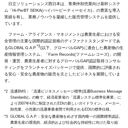
日立ソリューションズ西日本は、青果仲卸売業向け基幹システ
ム「Hi‐PerBT SEIKA(ハイパービーティーセイカ)」の豊富な導入
実績を有し、業務ノウハウを凝縮した販売管理システムを提供し
ています。
ファーム・アライアンス・マネジメントは農業生産における安
全管理の主要な国際的認証規格のディファクトスタンダードであ
*3
るGLOBAL G.A.P.
(以下、グローバルGAP)に適合した農産物の生
産情報管理システム、「Farm Records(ファームレコーズ)」の開
発・運営、農業生産者に対するグローバルGAP認証取得コンサル
ティングをフランチャイズパッケージで提供、国際的に評価され
る安心・安全な農産物の販売を主としたビジネスを展開していま
す。
*2
流通BMS：「流通ビジネスメッセージ標準(流通Business Message
Standards)」の略で、経済産業省の「流通システム標準化事業」に
より2007年4月に制定されたEDIの新しいガイドライン。メーカー、
卸売業、小売業の流通事業者間で利用されるEDIの標準仕様。
*3
GLOBAL G.A.P.：安全な農産物をめざす国内唯一の国際標準認証。
農業生産の環境的、経済的および社会的な持続性に向けた取り組