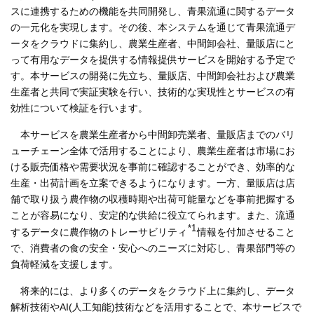
スに連携するための機能を共同開発し、青果流通に関するデータ
の一元化を実現します。その後、本システムを通じて青果流通デ
ータをクラウドに集約し、農業生産者、中間卸会社、量販店にと
って有用なデータを提供する情報提供サービスを開始する予定で
す。本サービスの開発に先立ち、量販店、中間卸会社および農業
生産者と共同で実証実験を行い、技術的な実現性とサービスの有
効性について検証を行います。
本サービスを農業生産者から中間卸売業者、量販店までのバリ
ューチェーン全体で活用することにより、農業生産者は市場にお
ける販売価格や需要状況を事前に確認することができ、効率的な
生産・出荷計画を立案できるようになります。一方、量販店は店
舗で取り扱う農作物の収穫時期や出荷可能量などを事前把握する
ことが容易になり、安定的な供給に役立てられます。また、流通
*1
するデータに農作物のトレーサビリティ
情報を付加させること
で、消費者の食の安全・安心へのニーズに対応し、青果部門等の
負荷軽減を支援します。
将来的には、より多くのデータをクラウド上に集約し、データ
解析技術やAI(人工知能)技術などを活用することで、本サービスで