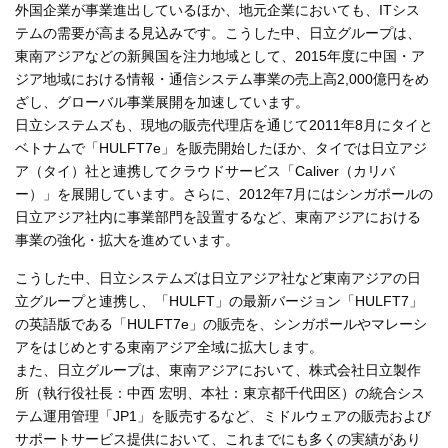
外国企業が事業進出しているほか、地元企業においても、ITシス
テムの需要が高まる見込みです。こうした中、日立グループは、
東南アジアなどの新興国を注力地域として、2015年度に中国・ア
ジア地域における情報・通信システム事業の売上高2,000億円をめ
ざし、グローバル事業展開を加速しています。
日立システムズも、現地の販売代理店を通じて2011年8月にタイと
ベトナムで「HULFT7e」を販売開始したほか、タイでは日立アジ
ア（タイ）社と連携してクラウドサービス「Caliver（カリバ
ー）」を展開しています。さらに、2012年7月にはシンガポールの
日立アジア社内に事業部門を設置するなど、東南アジアにおける
事業の強化・拡大を進めています。
こうした中、日立システムズは日立アジア社など東南アジアの日
立グループと連携し、「HULFT」の最新バージョン「HULFT7」
の英語版である「HULFT7e」の販売を、シンガポールやマレーシ
アをはじめとする東南アジア全域に拡大します。
また、日立グループは、東南アジアにおいて、株式会社日立製作
所（執行役社長：中西 宏明、本社：東京都千代田区）の統合シス
テム運用管理「JP1」を販売するなど、ミドルウェアの販売および
サポートサービス提供において、これまでにも多くの実績があり