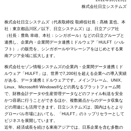
株式会社日立システムズ
株式会社日立システムズ（代表取締役 取締役社長：髙橋 直也、本
社：東京都品川区／以下、日立システムズ）は、日立アジア社
（社長：豊島 幸雄、本社：シンガポール）などの日立グループと
連携し、企業内・企業間データ連携ミドルウェア「HULFT（ハル
フト）」の販売を、シンガポールやマレーシアをはじめとする東
南アジア全域に拡大します。
株式会社セゾン情報システムズの企業内・企業間データ連携ミド
ルウェア「HULFT」は、世界で7,200社を超える企業への導入実績
がある、データ連携ミドルウェアです。メインフレーム、UNIX、
Linux、Microsoft® Windows®などの異なるプラットフォーム間
で、財務会計データや生産管理データなどのファイル転送を安全
かつ容易に行うことができるほか、複数拠点からのデータ収集な
どの用途にも活用できます。日立システムズは、国内はもとより
グローバル市場においても、「HULFT」のトップリセラーとして
ビジネスを展開しています。
近年、経済成長を続ける東南アジアでは、日系企業を含む多数の