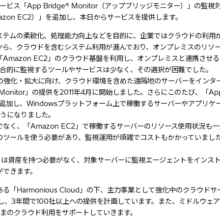
「App Bridge® Monitor（アップブリッジモニター）」の監
d （Amazon EC2）」を追加し、本日からサービスを提供します。
ステムの柔軟化、処理能力向上などを目的に、企業ではクラウドの利用
から、クラウドを含むシステム利用が進んでおり、オンプレミスのリソ
mazon EC2」のクラウド基盤を利用し、オンプレミスと連携させ
を統合的に監視するツールやサービスは少なく、その選択が困難でした。
の強化・拡大に向け、クラウド環境を含めた遠隔地のサーバーをインタ
onitor」の提供を2011年4月に開始しました。さらにこのたび、「App B
2」を追加し、Windowsプラットフォーム上で稼働するサーバーやアプリ
ようになりました。
く、「Amazon EC2」で稼働するサーバーのリソース使用状況も
のツールを使う必要があり、監視運用が煩雑でコストもかかっていました
、お客さまは資産を持つ必要がなく、対象サーバーに監視エージェントをインス
ができます。
Harmonious Cloud」の下、主力事業として強化中のクラウド
r」を拡販し、3年間で100社以上への提供を計画しています。また、ミドルウェ
客さまのクラウド利用をサポートしていきます。