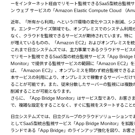
ーをインターネット経由でリモート監視できるSaaS型統合監視サービス
ン ウェブ サービスの「Amazon Elastic Compute Clou
近年、「所有から利用」へというIT環境の変化やコスト削減、シ
す。エンタープライズ領域でも、オンプレミスでのシステム利用
なく、クラウドを監視できるサービスが期待されています。特に「A
が増えているものの、「Amazon EC2」およびオンプレミス
これまで日立システムズでは、主力事業であるクラウドサービス
でリモート監視できるSaaS型の統合監視サービス「App Bridge M
Monitor」で提供する監視サービスの範囲に「Amazon EC
ば、「Amazon EC2」、オンプレミスを問わず統合監視できる
本サービスの利用により、オンプレミスで稼働するサーバーだけでな
ることが可能です。また、従来分散したサーバーの監視には複数
削減することが可能となります。
さらに、「App Bridge Monitor」はサービス型であり
で、複雑な設定をすることなく、すぐに監視をスタートすること
日立システムズでは、日立グループのクラウドソリューションである「
としてSaaS型統合監視サービス「App Bridge Monito
ランドである「App Bridge」のラインアップ強化を図り、お