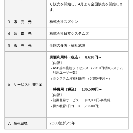
り販売を開始し、4月より全国販売を開始しま
す。
3．販 売 元
株式会社スズケン
4．製 造 元
株式会社日立システムズ
5．販 売 先
全国の介護・福祉施設
月額利用料（税込） 8,610円～
〔内訳〕
ASP基本接続ライセンス （2,310円/月×システム
利用ユーザー数）
各システム月額利用料 （6,300円/月～）
6．サービス利用料金
一時費用（税込） 136,500円～
〔内訳〕
初期登録サービス （63,000円/事業所）
操作教育1日コース （73,500円）
7．販売目標
2,500箇所／5年