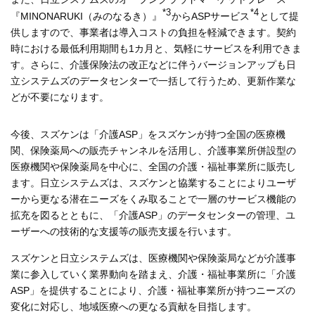
*3
*4
『MINONARUKI（みのなるき）』
からASPサービス
として提
供しますので、事業者は導入コストの負担を軽減できます。契約
時における最低利用期間も1カ月と、気軽にサービスを利用できま
す。さらに、介護保険法の改正などに伴うバージョンアップも日
立システムズのデータセンターで一括して行うため、更新作業な
どが不要になります。
今後、スズケンは「介護ASP」をスズケンが持つ全国の医療機
関、保険薬局への販売チャンネルを活用し、介護事業所併設型の
医療機関や保険薬局を中心に、全国の介護・福祉事業所に販売し
ます。日立システムズは、スズケンと協業することによりユーザ
ーから更なる潜在ニーズをくみ取ることで一層のサービス機能の
拡充を図るとともに、「介護ASP」のデータセンターの管理、ユ
ーザーへの技術的な支援等の販売支援を行います。
スズケンと日立システムズは、医療機関や保険薬局などが介護事
業に参入していく業界動向を踏まえ、介護・福祉事業所に「介護
ASP」を提供することにより、介護・福祉事業所が持つニーズの
変化に対応し、地域医療への更なる貢献を目指します。