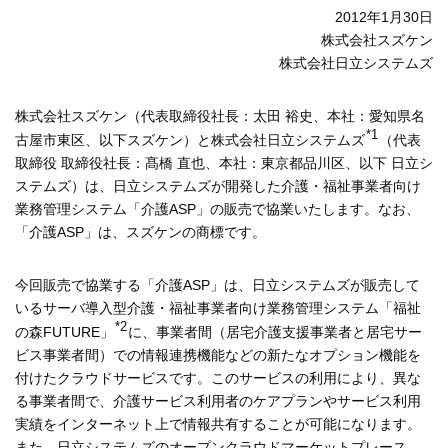
2012年1月30日
株式会社スズケン
株式会社日立システムズ
株式会社スズケン（代表取締役社長：太田 裕史、本社：愛知県名
*1
古屋市東区、以下スズケン）と株式会社日立システムズ
（代表
取締役 取締役社長：髙橋 直也、本社：東京都品川区、以下 日立シ
ステムズ）は、日立システムズが開発した介護・福祉事業者向け
業務管理システム「介護ASP」の販売で協業いたします。なお、
「介護ASP」は、スズケンの商標です。
今回販売で協業する「介護ASP」は、日立システムズが販売して
いるサーバ導入型介護・福祉事業者向け業務管理システム「福祉
*2
の森FUTURE」
に、事業者間（居宅介護支援事業者と居宅サー
ビス事業者間）での情報連携機能などの新たなオプション機能を
付けたクラウドサービスです。このサービスの利用により、異な
る事業者間で、介護サービス利用者のケアプランやサービス利用
実績をインターネット上で情報共有することが可能になります。
また、日立システムズのオープンクラウドマーケットプレース