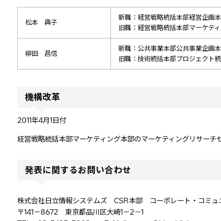
新職：経営戦略統括本部経営企画本
松本 典子
旧職：経営戦略統括本部マーケティ
新職：公共事業本部公共事業企画本
柳田 昌信
旧職：技術統括本部プロジェクト統
機構改革
2011年4月1日付
経営戦略統括本部マーケティング本部のマーケティングリサーチ
発表に関するお問い合わせ
株式会社日立情報システムズ CSR本部 コーポレート・コミュ
〒141－8672 東京都品川区大崎1－2－1