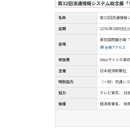
第32回流通情報システム総合展「リ
名称
第32回流通情報シ
会期
2016年3月8日[火
東京国際展示場「
会場
会場アクセス
参加費
Webサイトの事
主催
日本経済新聞社
特別協力
（一財）流通シス
協力
テレビ東京、 日
後援
経済産業省、 総