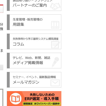
分
強
ま